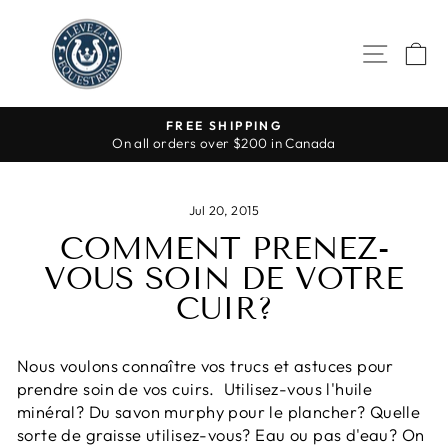
Skip
to
SITE 
C
content
FREE SHIPPING
On all orders over $200 in Canada
Pause
slideshow
Jul 20, 2015
COMMENT PRENEZ-
VOUS SOIN DE VOTRE
CUIR?
Nous voulons connaître vos trucs et astuces pour
prendre soin de vos cuirs. Utilisez-vous l'huile
minéral? Du savon murphy pour le plancher? Quelle
sorte de graisse utilisez-vous? Eau ou pas d'eau? On