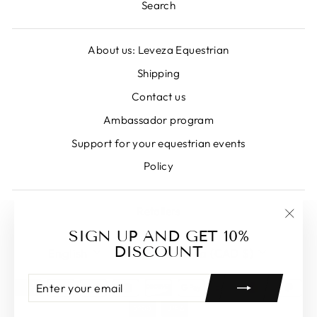
Search
About us: Leveza Equestrian
Shipping
Contact us
Ambassador program
Support for your equestrian events
Policy
Retailers
"Clos
SIGN UP AND GET 10%
LANGUAGE
CURRENCY
(esc)
DISCOUNT
English
Canada (CAD $)
ENTER
SUBSCRIBE
YOUR
EMAIL