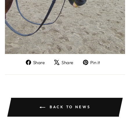
Share
Tweet
Pin
Share
Share
Pin it
on
on
on
Facebook
X
Pinterest
BACK TO NEWS