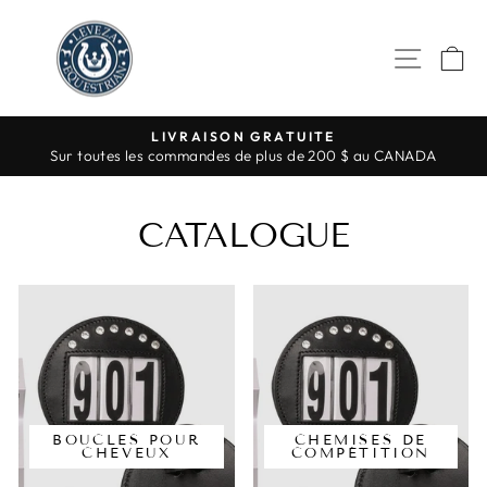
Passer
au
NAVI
P
contenu
LIVRAISON GRATUITE
Sur toutes les commandes de plus de 200 $ au CANADA
Diaporama
Pause
CATALOGUE
BOUCLES POUR
CHEMISES DE
CHEVEUX
COMPÉTITION