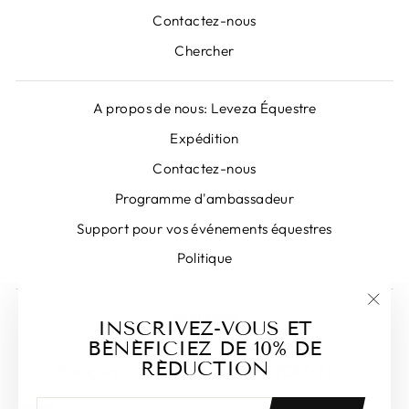
Contactez-nous
Chercher
A propos de nous: Leveza Équestre
Expédition
Contactez-nous
Programme d'ambassadeur
Support pour vos événements équestres
Politique
Détaillants
"Fer
INSCRIVEZ-VOUS ET
(Esc)
BÉNÉFICIEZ DE 10% DE
LANGUE
DEVISE
RÉDUCTION
Français
Canada (CAD $)
INSCRIVEZ-
S'INSCRIRE